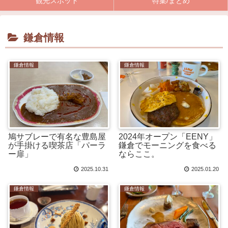
観光スポット
特集/まとめ
鎌倉情報
鎌倉情報
鎌倉情報
鳩サブレーで有名な豊島屋
2024年オープン「EENY」
が手掛ける喫茶店「パーラ
鎌倉でモーニングを食べる
ー扉」
ならここ。
2025.10.31
2025.01.20
鎌倉情報
鎌倉情報