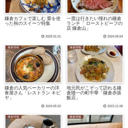
鎌倉カフェで楽しむ 栗を使
一度は行きたい憧れの鎌倉
った秋のスイーツ特集
ランチ「 ローストビーフの
店 鎌倉山」
2025.01.01
2024.09.04
鎌倉情報
鎌倉情報
鎌倉の人気ベーカリーの洋
地元民がこぞって訪れる鎌
食屋さん「レストラン キビ
倉随一の町中華「鎌倉赤坂
ヤ」
飯店」
2024.05.02
2023.11.06
鎌倉情報
鎌倉情報