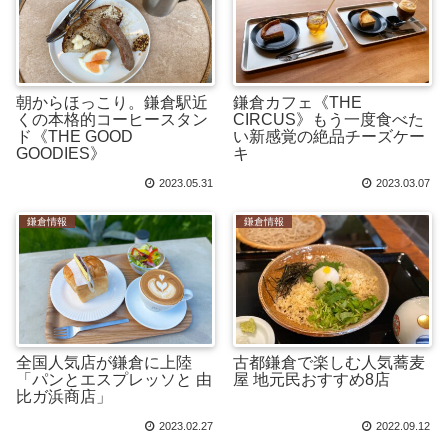
朝からほっこり。鎌倉駅近
鎌倉カフェ《THE
くの本格的コーヒースタン
CIRCUS》もう一度食べた
ド《THE GOOD
い新感覚の絶品チーズケー
GOODIES》
キ
2023.05.31
2023.03.07
鎌倉情報
鎌倉情報
全国人気店が鎌倉に上陸
古都鎌倉で楽しむ人気蕎麦
「パンとエスプレッソと 由
屋 地元民おすすめ8店
比ガ浜商店」
2023.02.27
2022.09.12