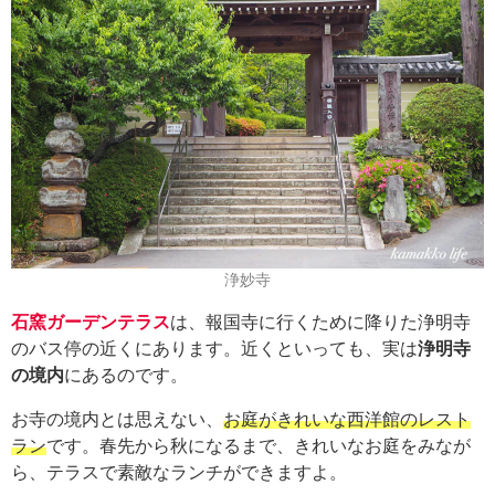
浄妙寺
石窯ガーデンテラス
は、報国寺に行くために降りた浄明寺
のバス停の近くにあります。近くといっても、実は
浄明寺
の境内
にあるのです。
お寺の境内とは思えない、
お庭がきれいな西洋館のレスト
ラン
です。春先から秋になるまで、きれいなお庭をみなが
ら、テラスで素敵なランチができますよ。