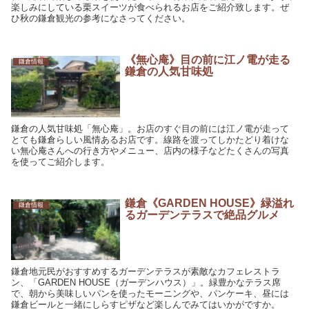
楽しみにしている栗スイーツが食べられるお店をご紹介致します。ぜ
ひ秋の鎌倉観光の参考になさってください。
《無心庵》目の前に江ノ電が走る
鎌倉情報
鎌倉の人気甘味処
鎌倉の人気甘味処「無心庵」。お店のすぐ目の前には江ノ電が走って
とても鎌倉らしい風情あるお店です。線路を渡ってしかたどり着けな
い無心庵さんへの行き方やメニュー、店内の様子などたくさんの写真
を使ってご紹介します。
鎌倉《GARDEN HOUSE》緑溢れ
鎌倉情報
るガーデンテラスで絶品グルメ
鎌倉地元民がおすすめするガーデンテラスが素敵なカフェレストラ
ン、「GARDEN HOUSE（ガーデンハウス）」。緑豊かなテラス席
で、朝から美味しいパンを使ったモーニングや、パンケーキ、昼には
鎌倉ビールと一緒にしらすピザなど楽しんでみてはいかがですか。