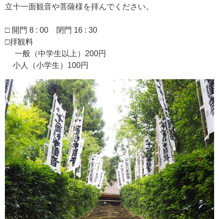
立十一面観音や菩薩様を拝んでください。
□ 開門 8 : 00 閉門 16 : 30
□拝観料
一般（中学生以上）200円
小人（小学生）100円