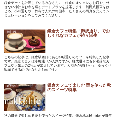
鎌倉デートを計画しているみなさんに、鎌倉のオシャレなお店や、外
せない神社やお寺を巡るデートプランを提案します。鶴岡八幡宮をは
じめ、小町通りや、竹寺で人気の報国寺、たくさんの写真を交えてシ
ミュレーションをしてみてください。
鎌倉カフェ特集「御成通り」でお
鎌倉情報
しゃれなカフェが続々誕生
こちらの記事は、鎌倉駅西口にある御成通りのカフェを特集した記事
です。鎌倉と言えば小町通りが人気ですが、御成通りにもお洒落なカ
フェや人気店の2号店が出店しています。人混みが避けられ、ゆっくり
観光できるのでかなりお勧めです♪
鎌倉カフェで楽しむ 栗を使った秋
鎌倉情報
のスイーツ特集
秋の鎌倉で楽しめる栗を使ったスイーツ特集。鎌倉地元民midoriが毎年