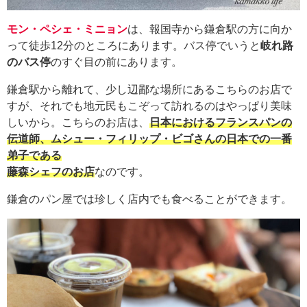
モン・ペシェ・ミニョン
は、報国寺から鎌倉駅の方に向か
って徒歩12分のところにあります。バス停でいうと
岐れ路
のバス停
のすぐ目の前にあります。
鎌倉駅から離れて、少し辺鄙な場所にあるこちらのお店で
すが、それでも地元民もこぞって訪れるのはやっぱり美味
しいから。こちらのお店は、
日本におけるフランスパンの
伝道師、ムシュー・フィリップ・ビゴさんの日本での一番
弟子である
藤森シェフのお店
なのです。
鎌倉のパン屋では珍しく店内でも食べることができます。