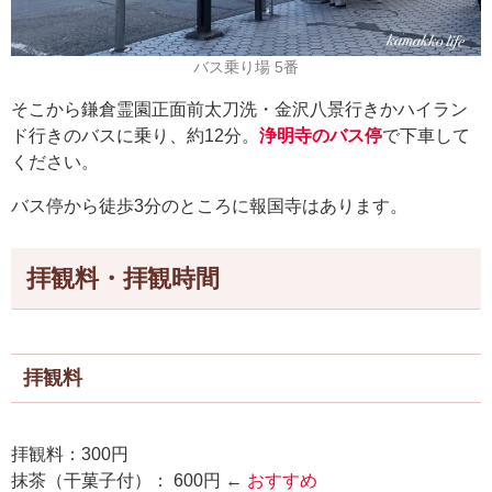
バス乗り場 5番
そこから鎌倉霊園正面前太刀洗・金沢八景行きかハイラン
ド行きのバスに乗り、約12分。
浄明寺のバス停
で下車して
ください。
バス停から徒歩3分のところに報国寺はあります。
拝観料・拝観時間
拝観料
拝観料：300円
抹茶（干菓子付）： 600円 ←
おすすめ