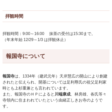
拝観時間
拝観時間：9:00～16:00 抹茶の受付は15:30まで。
（年末年始 12/29～1/3 は拝観休止）
報国寺について
報国寺
は、1334年（建武元年）天岸慧広の開山により創建
されたと伝えられ、開基については足利尊氏の祖父足利家
時とも上杉重兼とも言われています。
また、報国寺のＨＰによると
川端康成
、林房雄、各氏等々
寺領内に住まわれていたという由緒正しきお寺のようで
す。