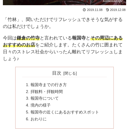
2019.11.08
2019.12.08
「竹林」、聞いただけでリフレッシュできそうな気がする
のは私だけでしょうか。
今回は
鎌倉の竹寺
と言われている
報国寺
と
その周辺にある
おすすめのお店
をご紹介します。たくさんの竹に囲まれて
日々のストレス社会からいったん離れてリフレッシュしま
しょう♪
目次
報国寺までの行き方
拝観料・拝観時間
報国寺について
境内の様子
報国寺の近くにあるおすすめスポット
おわりに