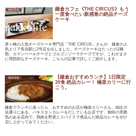
鎌倉カフェ《THE CIRCUS》もう
鎌倉情報
一度食べたい新感覚の絶品チーズ
ケーキ
茅ヶ崎の人気チーズケーキ専門店「THE CIRCUS」さんが、鎌倉の人
気エリア長谷駅に2号店を出しました。チーズケーキはたったの2種
類。カマンベールチーズとゴルゴンゾーラチーズですが、これがまさ
に理想的なチーズケーキ。こちらの記事で詳しくご紹介します。
【鎌倉おすすめランチ】1日限定
鎌倉情報
30食 絶品カレー！ 極楽カリーに行
こう。
鎌倉でランチに迷ったら、おすすめのお店が極楽カリーさん。由比ガ
浜通りにある、パキスタンカレーをだしているお店です。独特の雰囲
気のある店内で、鶏肉を野菜とスパイスで煮込んだ絶品カレーをぜひ
召し上がってみてください。