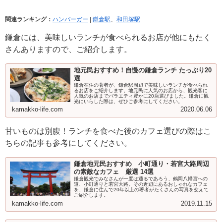
関連ランキング：
ハンバーガー
|
鎌倉駅
、
和田塚駅
鎌倉には、美味しいランチが食べられるお店が他にもたく
さんありますので、ご紹介します。
地元民おすすめ！自慢の鎌倉ランチ たっぷり20
選
鎌倉在住の著者が、鎌倉駅周辺で美味しいランチが食べられ
るお店をご紹介します。地元民に人気のお店から、観光客に
人気のお店までバラエティ豊かに20店選びました。鎌倉に観
光にいらした際は、ぜひご参考にしてください。
kamakko-life.com
2020.06.06
甘いものは別腹！ランチを食べた後のカフェ選びの際はこ
ちらの記事も参考にしてください。
鎌倉地元民おすすめ 小町通り・若宮大路周辺
の素敵なカフェ 厳選 14選
鎌倉観光でみなさんが一度は通るであろう、鶴岡八幡宮への
道、小町通りと若宮大路。その近辺にあるおしゃれなカフェ
を、鎌倉に住んで20年以上の著者がたくさんの写真を交えて
ご紹介します。
kamakko-life.com
2019.11.15