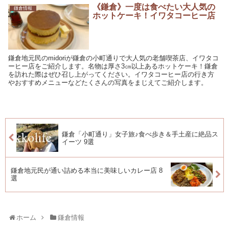
《鎌倉》一度は食べたい大人気の
鎌倉情報
ホットケーキ！イワタコーヒー店
鎌倉地元民のmidoriが鎌倉の小町通りで大人気の老舗喫茶店、イワタコ
ーヒー店をご紹介します。名物は厚さ3㎝以上あるホットケーキ！鎌倉
を訪れた際はぜひ召し上がってください。イワタコーヒー店の行き方
やおすすめメニューなどたくさんの写真をまじえてご紹介します。
鎌倉「小町通り」女子旅♪食べ歩き＆手土産に絶品ス
イーツ 9選
鎌倉地元民が通い詰める本当に美味しいカレー店 8
選
ホーム
鎌倉情報