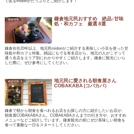
であるmidoriがたっぷりとご紹介します！
鎌倉地元民おすすめ 絶品♪甘味
鎌倉情報
処・和カフェ 厳選 8選
鎌倉在住20年以上、地元民midoriがご紹介する美味しい小豆を使った甘
味処や和カフェ特集。雑誌にもでる有名店から、地元の人がこぞって
通う名店をエリア別にわかりやすくご紹介します。鎌倉に観光にいら
した際に、ぜひ参考にしてください。
地元民に愛される朝食屋さん
鎌倉情報
COBAKABA (コバカバ）
鎌倉で朝から朝食を食べれるお店をお探しの方に紹介したいお店が、
朝食屋COBAKABAさん。COBAKABAさんまでの行き方や、おすすめ
メニューなどご紹介しています。鎌倉観光の前にぜひ美味しい朝食を
食べて素敵な一日をスタートしてください。