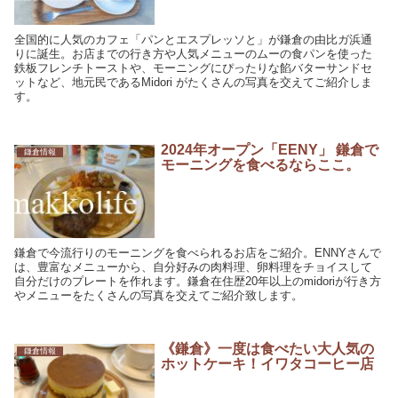
全国的に人気のカフェ「パンとエスプレッソと」が鎌倉の由比ガ浜通
りに誕生。お店までの行き方や人気メニューのムーの食パンを使った
鉄板フレンチトーストや、モーニングにぴったりな餡バターサンドセ
ットなど、地元民であるMidori がたくさんの写真を交えてご紹介しま
す。
2024年オープン「EENY」 鎌倉で
鎌倉情報
モーニングを食べるならここ。
鎌倉で今流行りのモーニングを食べられるお店をご紹介。ENNYさんで
は、豊富なメニューから、自分好みの肉料理、卵料理をチョイスして
自分だけのプレートを作れます。鎌倉在住歴20年以上のmidoriが行き方
やメニューをたくさんの写真を交えてご紹介致します。
《鎌倉》一度は食べたい大人気の
鎌倉情報
ホットケーキ！イワタコーヒー店