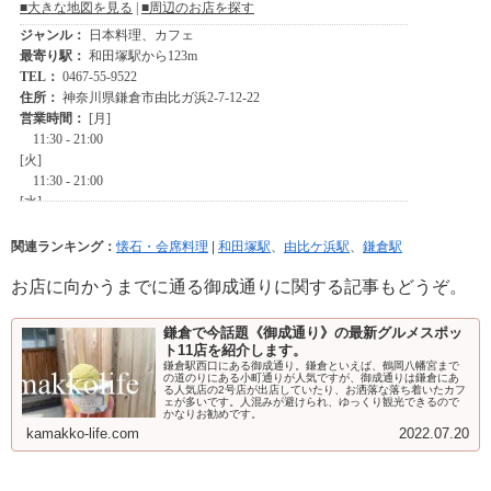
関連ランキング：
懐石・会席料理
|
和田塚駅
、
由比ケ浜駅
、
鎌倉駅
お店に向かうまでに通る御成通りに関する記事もどうぞ。
鎌倉で今話題《御成通り》の最新グルメスポッ
ト11店を紹介します。
鎌倉駅西口にある御成通り。鎌倉といえば、鶴岡八幡宮まで
の道のりにある小町通りが人気ですが、御成通りは鎌倉にあ
る人気店の2号店が出店していたり、お洒落な落ち着いたカフ
ェが多いです。人混みが避けられ、ゆっくり観光できるので
かなりお勧めです。
kamakko-life.com
2022.07.20