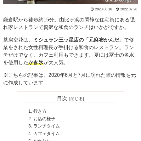
2020.08.16
2022.07.20
鎌倉駅から徒歩約15分。由比ヶ浜の閑静な住宅街にある隠
れ家レストランで贅沢な和食のランチはいかがですか。
茶房空花は、
ミシュラン三ッ星店の「元麻布かんだ」
で修
業をされた女性料理長が手掛ける和食のレストラン。ラン
チだけでなく、カフェ利用もできます。夏には冨士の名水
を使用した
かき氷
が大人気。
※こちらの記事は、2020年6月と7月に訪れた際の情報を元
に作成しています。
目次
行き方
お店の様子
ランチタイム
カフェタイム